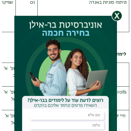
וניתוח סוגיות באגדה
01
שוויקה
לימודי ארץ ישראל וארכיאולוגיה
The Dead Sea Scrolls: A Short
16-
פרופ' א'
Introduction
1008
רגב
Introduction to the Dead Sea Scrolls
16-
פרופ' א'
1142
אשל
חיי יום יום ומקורות חז"ל לאור כתובות ותעודות
16-
פרופ' א'
מימי הבית השני
293
אשל