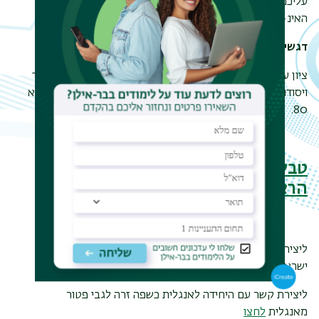
עליכם להיכנס לכל אשכול קורסים המוצג בפניכם במערכת
האינ-בר ולהירשם לקורסים לפי המכסה הנדרשת.
דגשים חשובים
ציון עובר במבחנים/עבודות- 60. בקורסי שנה א' "תורת הניקוד
ויסודות הלשון למתמחים" ו"יסודות התחביר א'" הציון העובר הוא
80.
טבלה של החובות האקדמיות לתואר
הראשון במסלולים השונים
ליצירת קשר עם עולמות - בית הספר ללימודי יהדות ותרבות
ישראלית - לגבי דרישות לימודי עולמות
לחצו
ליצירת קשר עם היחידה לאנגלית כשפה זרה לגבי פטור
מאנגלית
לחצו