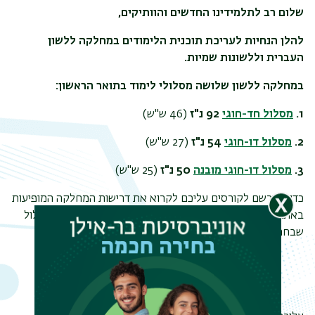
שלום רב לתלמידינו החדשים והוותיקים,
להלן הנחיות לעריכת תוכנית הלימודים במחלקה ללשון
העברית וללשונות שמיות.
במחלקה ללשון שלושה מסלולי לימוד בתואר הראשון:
1.
מסלול חד-חוגי
92 נ"ז
(46 ש"ש)
2.
מסלול דו-חוגי
54 נ"ז
(27 ש"ש)
3.
מסלול דו-חוגי מובנה
50 נ"ז
(25 ש"ש)
כדי להירשם לקורסים עליכם לקרוא את דרישות המחלקה המופיעות
באתר המחלקה. לחצו על הקישור המתאים למעלה עבור המסלול
שבחרתם.
אלה הדרישות המחייבות אתכם בלימודי התואר.
תפר
הנחיות כלליות לרישום לקורסים
משנ